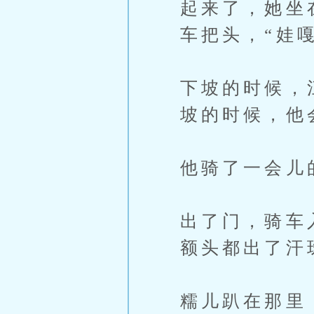
起来了，她坐
车把头，“娃
下坡的时候，
坡的时候，他
他骑了一会儿
出了门，骑车
额头都出了汗
糯儿趴在那里