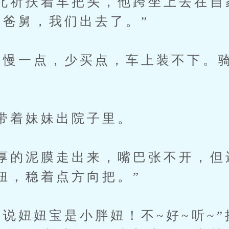
北祈扶着车把头，他跨坐上去在自
“爸舅，我们出去了。”
，慢一点，少买点，车上装不下。
”
带着妹妹出院子里。
厚的泥膜走出来，嘴巴张不开，但
妞，稳着点方向把。”
要说妞妞宝是小胖妞！不~好~听~