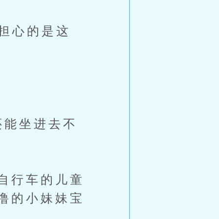
担心的是这
还能坐进去不
自行车的儿童
噜的小妹妹宝