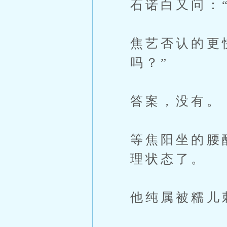
石诺白又问：
焦艺否认的更
吗？”
答案，没有。
等焦阳坐的腰
理状态了。
他纯属被糯儿