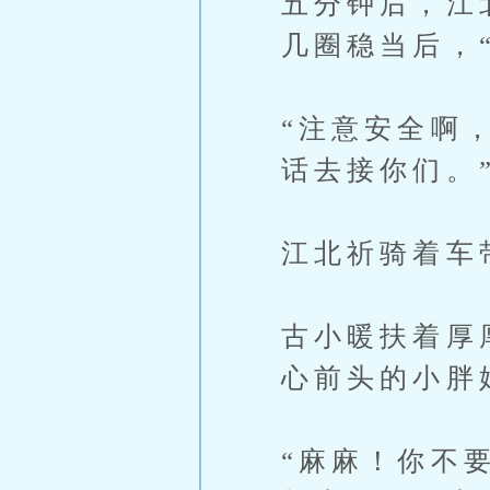
五分钟后，江
几圈稳当后，
“注意安全啊
话去接你们。
江北祈骑着车
古小暖扶着厚
心前头的小胖
“麻麻！你不