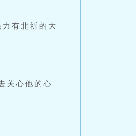
魅力有北祈的大
去关心他的心