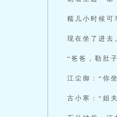
糯儿小时候可
现在坐了进去
“爸爸，勒肚
江尘御：“你
古小寒：“姐