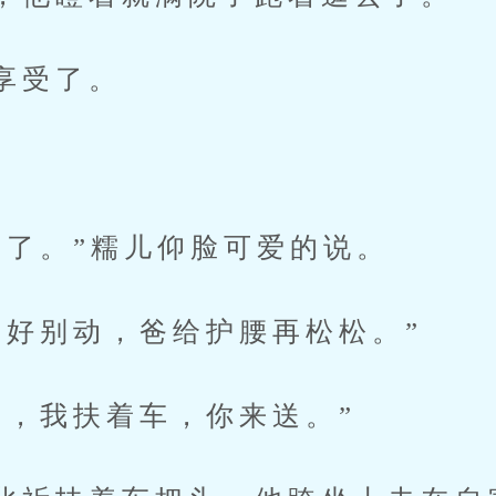
享受了。
。
子了。”糯儿仰脸可爱的说。
坐好别动，爸给护腰再松松。”
夫，我扶着车，你来送。”