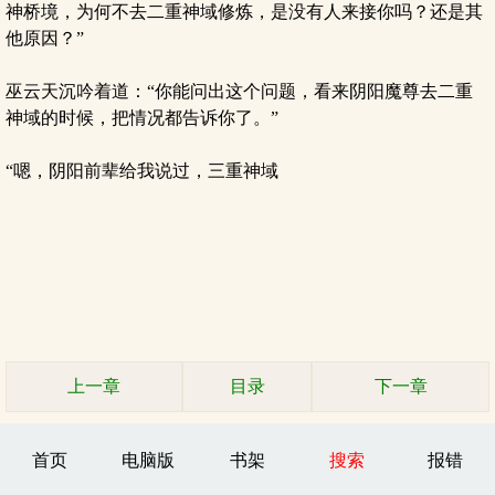
神桥境，为何不去二重神域修炼，是没有人来接你吗？还是其
他原因？”
巫云天沉吟着道：“你能问出这个问题，看来阴阳魔尊去二重
神域的时候，把情况都告诉你了。”
“嗯，阴阳前辈给我说过，三重神域
上一章
目录
下一章
首页
电脑版
书架
搜索
报错