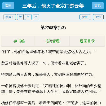
三年后，他灭了全宗门楚云姜
返回
首页
月
字体：
大
中
小
护眼
关灯
第2768章(1/3)
存书签
书架管理
返回目录
“好了，你们在这里修炼吧！我带前辈去炼化太古之力。”
楚云对着杨修等人说了一句，便带着灰袍老者离开。
待到楚云两人离去，杨修等人，立刻感应起周围的神力。
一名神宫境修士激动道：“好精纯的神力啊，比外面的至少精
纯十倍，要是在这里修炼十天半月，我肯定能进入神河境。”
杨修仔细感应一番后，看着王倩问道：“王道友，这里的神力