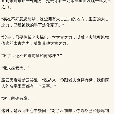
直到来到最后一处地方，楚云才在一处水潭里面发现一丝太古
之力。
“实在不好意思前辈，这些拥有太古之力的地方，里面的太古
之力，已经被我的手下炼化完了。”
“没事，只要你帮老夫炼化一丝太古之力，以后老夫就可以凭
借这丝太古之力，凝聚其他太古之力。”
“对了，还不知道前辈如何称呼？”
“老夫巫云天。”
巫云天看着楚云笑道：“说起来，你跟老夫也算有缘，我们两
人的名字里面都有一个云字。”
“对，的确有缘。”
这时，楚云问出心中疑问：“对了巫前辈，你既然已经修炼到