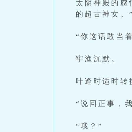
太阴神殿的感
的超古神女。
“你这话敢当
牢渔沉默。
叶逢时适时转
“说回正事，
“哦？”