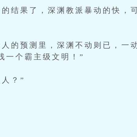
好的结果了，深渊教派暴动的快，
些人的预测里，深渊不动则已，一
残一个霸主级文明！”
么人？”