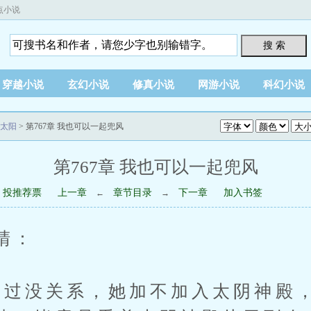
点小说
搜 索
穿越小说
玄幻小说
修真小说
网游小说
科幻小说
太阳
> 第767章 我也可以一起兜风
第767章 我也可以一起兜风
投推荐票
上一章
章节目录
下一章
加入书签
←
→
睛：
不过没关系，她加不加入太阴神殿