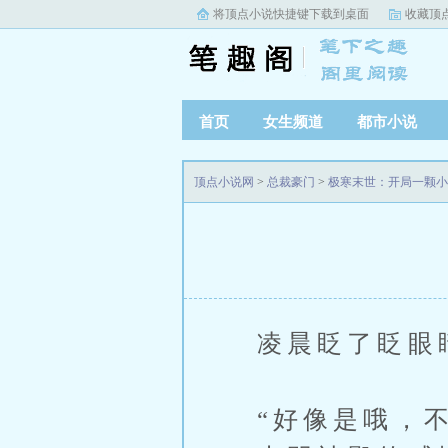
将顶点小说快捷键下载到桌面
收藏顶
首页
女生频道
都市小说
顶点小说网
>
总裁豪门
>
极寒末世：开局一颗小
凌晨眨了眨眼
“好像是哦，