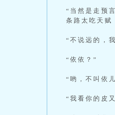
“当然是走预
条路太吃天赋
“不说远的，
“依依？”
“哟，不叫依
“我看你的皮