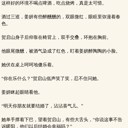
这样好的环境不喝点啤酒，吃点烧烤，真是太可惜。
酒过三巡，姜妍有些醉醺醺的，双眼微红，眼眶里弥漫着春
色。
贺启山身子后仰靠在椅背上，双手交叠，环抱在胸前。
他眼尾微醺，被酒气染成了红色，盯着姜妍醉陶陶的小脸。
她伏在桌上呵呵地傻乐着。
“你在乐什么？”贺启山低声笑了笑，忍不住问她。
姜妍眯起眼睛看他。
“明天你朋友就要结婚了，沾沾喜气儿。”
她单手撑着下巴，望着贺启山，有些大舌头，“你说这事不告
诉暖阳，他们以后结婚会幸福吗？”