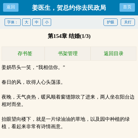
姜医生，贺总约你去民政局
返回
首页
字体：
大
中
小
护眼
关灯
第154章 结婚(1/3)
存书签
书架管理
返回目录
姜妍昂头一笑，“我相信你。”
春日的风，吹得人心头荡漾。
夜晚，天气炎热，暖风顺着窗缝隙吹了进来，两人坐在阳台边
相对而坐。
抬眼望向楼下，就是一片绿油油的草地，以及园中种植的绿
植，看起来非常有诗情画意。