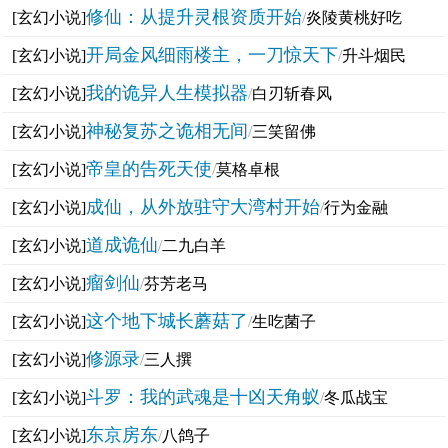
修仙：从提升灵根资质开始
[玄幻小说]
/
炎陵黄桃好吃
开局金风细雨楼主，一刀惊天下
[玄幻小说]
/
升斗烟民
我的诡异人生模拟器
[玄幻小说]
/
白刃斩春风
神秘复苏之诡相无间
[玄幻小说]
/
三笑留佛
帝皇的告死天使
[玄幻小说]
/
莫格卓根
成仙，从外放驻守大湾村开始
[玄幻小说]
/
行为金融
道成诡仙
[玄幻小说]
/
二九白羊
瘤剑仙
[玄幻小说]
/
芬芳老马
这个地下城长蘑菇了
[玄幻小说]
/
生吃菌子
修源录
[玄幻小说]
/
三人撰
斗罗：我的武魂是十凶天角蚁
[玄幻小说]
/
冬瓜战宝
东京房东
[玄幻小说]
/
八鸽子